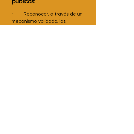
públicas:
· Reconocer, a través de un
mecanismo validado, las
competencias laborales de las
personas con independencia de
cómo fueron adquiridas,
contribuyendo a la equidad y
fortalecimiento de las políticas
de educación y empleo.
· Contar con información
generada y validada por las
empresas para orientar la
oferta de desarrollo de
personas trabajadoras.
· Acercar e integrar la
oferta de formación profesional
a un sistema de competencias
laborales y a las necesidades